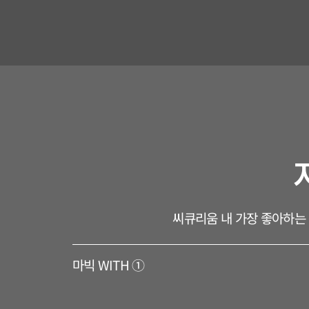
콘
텐
츠
로
건
너
뛰
기
씨큐리움 내 가장 좋아하는 
마빅 WITH ①