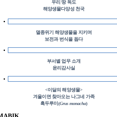
우리 땅 독도
해양생물다양성 천국
멸종위기 해양생물을 지키며
보전과 번식을 돕다
부서별 업무 소개
윤리감사실
<이달의 해양생물>
겨울이면 찾아오는 나그네 가족
흑두루미(
Grus monacha
)
MABIK