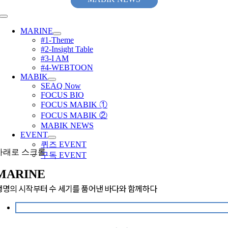
콘
텐
Toggle
츠
Navigation
MARINE
로
#1-Theme
건
#2-Insight Table
너
#3-I AM
뛰
#4-WEBTOON
기
MABIK
SEAQ Now
FOCUS BIO
FOCUS MABIK ①
FOCUS MABIK ②
MABIK NEWS
EVENT
퀴즈 EVENT
아래로 스크롤
구독 EVENT
MARINE
생명의 시작부터 수 세기를 품어낸 바다와 함께하다