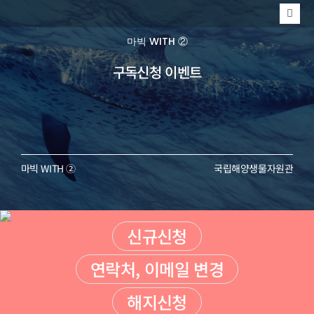
콘
Togg
텐
Navi
MARINE
마빅 WITH ②
츠
구독신청 이벤트
MABIK
로
EVENT
건
너
뛰
마빅 WITH ②
국립해양생물자원관
기
신규신청
연락처, 이메일 변경
해지신청