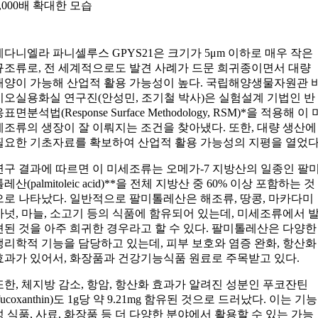
7,000배 확대한 모습
게다니엘라 파니셀루스 GPYS21은 크기가 5μm 이하로 매우 작은
규조류로, 전 세계적으로도 발견 사례가 드문 희귀종이면서 대량
배양이 가능해 산업적 활용 가능성이 높다. 국립해양생물자원관 
이오실용화실 연구진(안성민, 조기철 박사)은 실험설계 기법인 반
표면분석법(Response Surface Methodology, RSM)*을 적용해 이 
세조류의 생장이 잘 이뤄지는 조건을 찾아냈다. 또한, 대량 생산에
필요한 기초자료를 확보하여 산업적 활용 가능성의 지평을 열었다
연구 결과에 따르면 이 미세조류는 오메가-7 지방산의 일종인 팔
톨레산(palmitoleic acid)**을 전체 지방산 중 60% 이상 포함하는 것
으로 나타났다. 일반적으로 팔미톨레산은 해조류, 땅콩, 마카다미
아넛, 마늘, 소고기 등의 식품에 함유되어 있는데, 미세조류에서 
견된 것을 아주 희귀한 경우라고 할 수 있다. 팔미톨레산은 다양한
생리학적 기능을 담당하고 있는데, 피부 보호와 염증 완화, 항산화
효과가 있어서, 화장품과 건강기능식품 원료로 주목받고 있다.
또한, 체지방 감소, 항암, 항산화 효과가 알려진 성분인 푸코잔틴
(fucoxanthin)도 1g당 약 9.21mg 함유된 것으로 드러났다. 이는 기능
성 식품, 사료, 화장품 등 더 다양한 분야에서 활용할 수 있는 가능