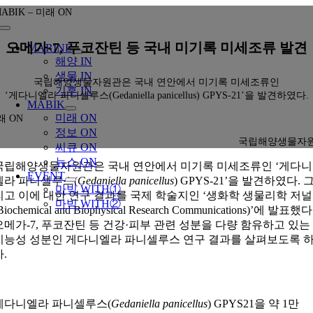
콘
ABIK – 미래 ON
텐
Toggle
츠
Navigation
오메가-7, 푸코잔틴 등 국내 미기록 미세조류 발견
MARINE
로
해양 IN
건
생물 IN
국립해양생물자원관은 국내 연안에서 미기록 미세조류인
너
기후 IN
‘게다니엘라 파니셀루스(Gedaniella panicellus) GPYS-21’을 발견하였다.
뛰
MABIK
기
미래 ON
래 ON
정보 ON
국립해양생물자
씨큐 ON
뉴스 ON
국립해양생물자원관은 국내 연안에서 미기록 미세조류인 ‘게다니
EVENT
엘라 파니셀루스(
Gedaniella panicellus
) GPYS-21’을 발견하였다. 
마빅 WITH①
리고 이에 대한 연구 결과를 국제 학술지인 ‘생화학 생물리학 저널
마빅 WITH②
Biochemical and Biophysical Research Communications)’에 발표했다
오메가-7, 푸코잔틴 등 건강·피부 관련 성분을 다량 함유하고 있는
기능성 성분인 게다니엘라 파니셀루스 연구 결과를 살펴보도록 
자.
게다니엘라 파니셀루스(
Gedaniella panicellus
) GPYS21을 약 1만