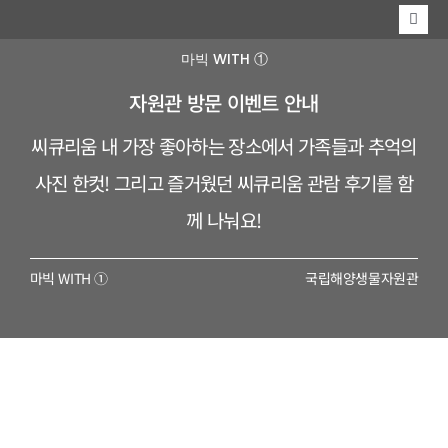
콘
Togg
텐
Navi
MARINE
마빅 WITH ①
츠
자원관 방문 이벤트 안내
MABIK
로
씨큐리움 내 가장 좋아하는 장소에서 가족들과 추억의
EVENT
건
사진 한컷! 그리고 즐거웠던 씨큐리움 관람 후기를 함
너
께 나눠요!
뛰
기
마빅 WITH ①
국립해양생물자원관