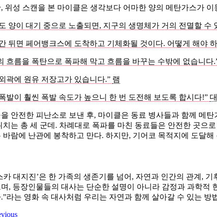
, 위성 스캔을 본 마이클은 생각보다 어마한 양의 메탄가스가 이
정도 양이 대기 중으로 노출되면, 지구의 생명체가 거의 전멸할 수 
시간 뒤면 페어뱅크스에 도착하고 기체화될 것이다. 어떻게 해야 하
의 흐름을 폭탄으로 폭파해 막고 흐름을 바꾸는 수밖에 없습니다.
 외곽에 원유 저장고가 있습니다.”
램
 폭발이 훨씬 폭발 속도가 높으니 한 번 도전해 보도록 합시다!”
을 안전한 피난소로 보낸 후, 마이클은 동료 병사들과 함께 메탄
위치는 총 세 군데. 차례대로 폭파를 마친 동료들은 안전한 곳으
 바람에 난관에 봉착하고 만다. 하지만, 기어코 목적지에 도달해
스카 대지진’은 한 가족의 생존기를 넘어, 자연과 인간의 관계, 
며, 등장인물들의 대사는 단순한 설명이 아니라 감정과 과학적 현실
.”라는 영화 속 대사처럼 우리는 자연과 함께 살아갈 수 있는 방
evious