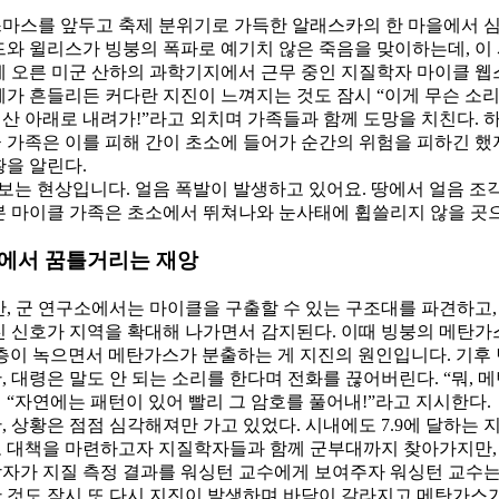
마스를 앞두고 축제 분위기로 가득한 알래스카의 한 마을에서 심
드와 윌리스가 빙붕의 폭파로 예기치 않은 죽음을 맞이하는데, 이
에 오른 미군 산하의 과학기지에서 근무 중인 지질학자 마이클 웹스
체가 흔들리든 커다란 지진이 느껴지는 것도 잠시 “이게 무슨 소
! 산 아래로 내려가!”라고 외치며 가족들과 함께 도망을 치친다. 
 가족은 이를 피해 간이 초소에 들어가 순간의 위험을 피하긴 했
황을 알린다.
 보는 현상입니다. 얼음 폭발이 발생하고 있어요. 땅에서 얼음 조
본 마이클 가족은 초소에서 뛰쳐나와 눈사태에 휩쓸리지 않을 곳
속에서 꿈틀거리는 재앙
간, 군 연구소에서는 마이클을 구출할 수 있는 구조대를 파견하고,
진 신호가 지역을 확대해 나가면서 감지된다. 이때 빙붕의 메탄가
층이 녹으면서 메탄가스가 분출하는 게 지진의 원인입니다. 기후 
, 대령은 말도 안 되는 소리를 한다며 전화를 끊어버린다. “뭐, 
 “자연에는 패턴이 있어 빨리 그 암호를 풀어내!”라고 지시한다.
, 상황은 점점 심각해져만 가고 있었다. 시내에도 7.9에 달하는
 대책을 마련하고자 지질학자들과 함께 군부대까지 찾아가지만, 
자가 지질 측정 결과를 워싱턴 교수에게 보여주자 워싱턴 교수는 
 것도 잠시 또 다시 지진이 발생하며 바닥이 갈라지고 메탄가스가