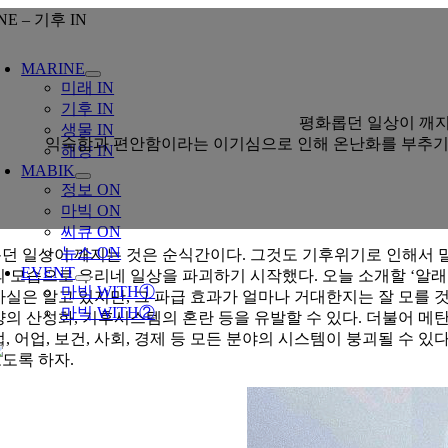
콘
NE – 기후 IN
텐
oggle
츠
avigation
MARINE
로
미래 IN
건
기후 IN
너
평화롭던 일상이 깨지
생물 IN
뛰
익숙함과 편안함이라는 이기심으로 인해 온난화를 부추기던 
해양 IN
기
MABIK
정보 ON
마빅 ON
씨큐 ON
뉴스 ON
던 일상이 깨지는 것은 순식간이다. 그것도 기후위기로 인해서 말
EVENT
의 모습으로 우리네 일상을 파괴하기 시작했다. 오늘 소개할 ‘알래
마빅 WITH①
사실은 알고 있지만, 그 파급 효과가 얼마나 거대한지는 잘 모를 
마빅 WITH②
양의 산성화, 기후시스템의 혼란 등을 유발할 수 있다. 더불어 메탄
업, 어업, 보건, 사회, 경제 등 모든 분야의 시스템이 붕괴될 수 
도록 하자.