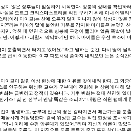
상치 않은 징후들이 발생하기 시작한다. 빙붕의 상태를 확인하러
 사실을 모르고 크리스마스트리를 직접 구하기 위해 아내 에밀리와
터(이하 마이클)는 산에 오른지 얼마 지나지 않아 심상치 않은 
리지?”라는 티아의 말에 불안한 기운을 감지한 마이클은 눈덮인 
하지만, 엎친 데 덮친 격으로 빙붕에 구멍이 뚫리며 얼음 폭발이 
지만, 어떻게 대피할지 막막하기만 하다. 마이클은 우선 초소에
각이 분출되면서 터지고 있어요.”라고 말하는 순간, 다시 땅이 
으로 급히 이동한다. 이후 파도처럼 쏟아져 내려오던 눈은 순식간
 마이클이 알린 이상 현상에 대한 이유를 찾아내려 한다. 그 와
스를 연구하는 워싱턴 교수가 군부대에 전화해 현 상황에 대해 알
변화는 급변하고 정점이 있습니다. 기후 변화는 절대 천천히 일어
메탄가스? 몇 년 전부터 맨날 똑같은 소리야.” 대령은 직원 램에게
 지진이 발생하고, 군부대 인근의 땅은 갈라지면서 메탄가스를 분
매몰차게 거절당한다. 결국 워싱턴 교수는 직접 현장을 조사하기 
“역시 아래에 수평 암류대가 있었어.”라며 자신의 이론이 맞았다
 분출해 오른다. 이 지진으로 모든 동료가 죽고 혼자 살아남은 