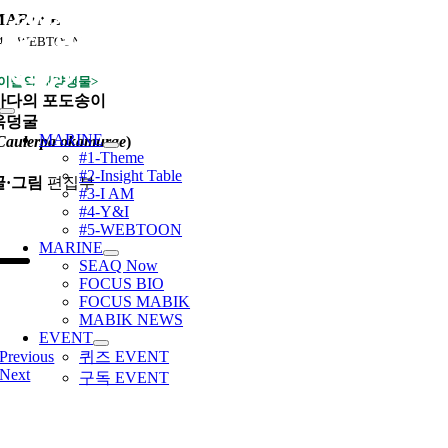
콘
MARINE
텐
4 – WEBTOON
츠
로
<이달의 해양생물>
건
바다의 포도송이
Toggle
너
옥덩굴
Navigation
MARINE
Caulerpa okamurae
)
뛰
#1-Theme
기
#2-Insight Table
글·그림
편집부
#3-I AM
#4-Y&I
#5-WEBTOON
MARINE
SEAQ Now
FOCUS BIO
FOCUS MABIK
MABIK NEWS
EVENT
Previous
퀴즈 EVENT
Next
구독 EVENT