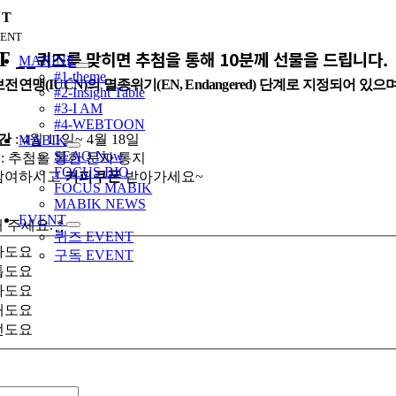
콘
NT
텐
ENT
oggle
츠
__퀴즈를 맞히면 추첨을 통해 10분께 선물을 드립니다.
T
avigation
MARINE
로
#1-theme
연맹(IUCN)의 멸종위기(EN, Endangered) 단계로 지정되어
건
#2-Insight Table
너
#3-I AM
#4-WEBTOON
뛰
기간
: 4월 11일~ 4월 18일
MABIK
기
SEAQ Now
과
: 추첨을 통한 문자 통지
FOCUS BIO
 참여하시고
커피쿠폰
받아가세요~
FOCUS MABIK
MABIK NEWS
EVENT
 주세요.
*
퀴즈 EVENT
라도요
구독 EVENT
톱도요
빠도요
깨도요
런도요