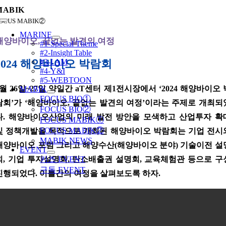
콘
MABIK
텐
OCUS MABIK②
Toggle
츠
Navigation
MARINE
로
해양바이오, 끝없는 발견의 여정
#1-Special Theme
건
#2-Insight Table
너
#3-I AM
2024 해양바이오 박람회
#4-Y&I
뛰
#5-WEBTOON
기
6월 26일~27일 양일간 aT센터 제1전시장에서 ‘2024 해양바이오 
MABIK
FOCUS BIO①
람회’가 ‘해양바이오, 끝없는 발견의 여정’이라는 주제로 개최되
FOCUS BIO②
다. 해양바이오산업의 미래 발전 방안을 모색하고 산업투자 확
FOCUS MABIK①
FOCUS MABIK②
및 정책개발을 목적으로 개최된 해양바이오 박람회는 기업 전시
MABIK NEWS
해양바이오 포럼 그리고 해양수산(해양바이오 분야) 기술이전 설
EVENT
키즈 EVENT
회, 기업 투자설명회, 탄소배출권 설명회, 교육체험관 등으로 구
구독 EVENT
진행되었다. 이틀간의 여정을 살펴보도록 하자.