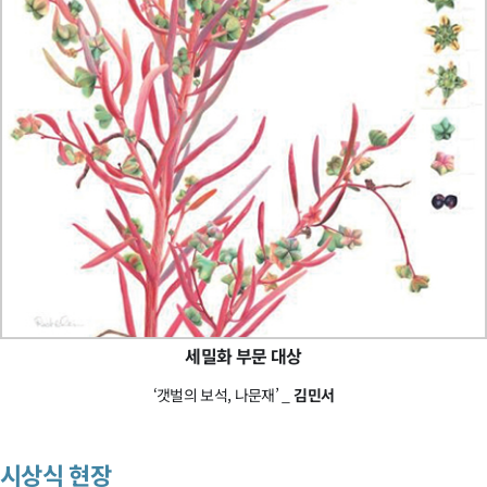
세밀화 부문 대상
‘갯벌의 보석, 나문재’ _
김민서
시상식 현장