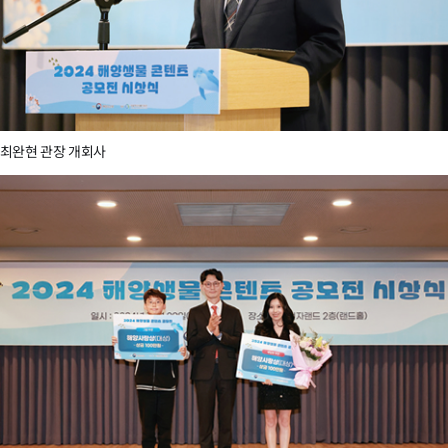
최완현 관장 개회사