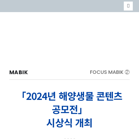
콘
Togg
텐
Navi
MARINE
츠
MABIK
로
EVENT
건
너
MABIK
FOCUS MABIK ②
뛰
기
「2024년 해양생물 콘텐츠
공모전」
시상식 개최