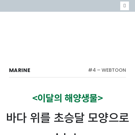
콘
Togg
텐
Navi
MARINE
츠
MABIK
로
EVENT
건
너
MARINE
#4 – WEBTOON
뛰
기
<이달의 해양생물>
바다 위를 초승달 모양으로