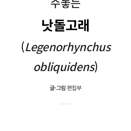
수놓는
낫돌고래
(
Legenorhynchus
obliquidens
)
글·그림
편집부