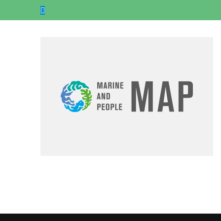
콘
Website
텐
츠
로
건
너
뛰
기