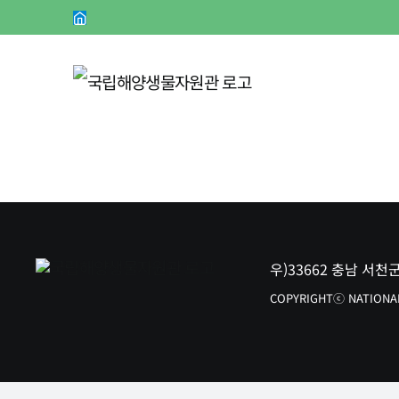
콘
Website
텐
츠
로
건
너
뛰
기
우)33662 충남 서천
COPYRIGHTⓒ NATIONAL 