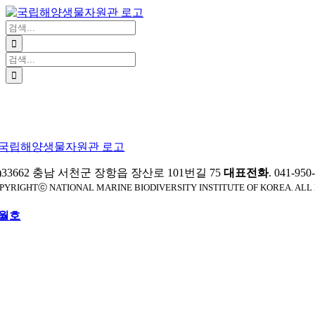
Website
콘
텐
검
츠
색:
로
검
건
색:
너
뛰
기
)33662 충남 서천군 장항읍 장산로 101번길 75
대표전화
. 041-95
PYRIGHTⓒ NATIONAL MARINE BIODIVERSITY INSTITUTE OF KOREA. ALL
월호