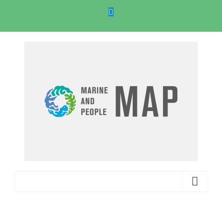
콘
Website
텐
츠
로
건
너
뛰
기
바로 가기...