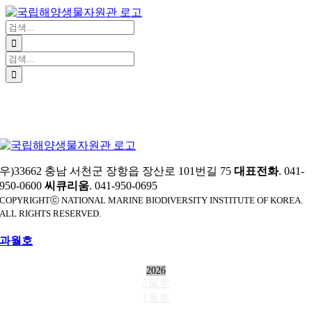
Website
콘
텐
검
츠
색:
로
검
건
색:
너
뛰
기
우)33662 충남 서천군 장항읍 장산로 101번길 75
대표전화
. 041-
950-0600
씨큐리움
. 041-950-0695
COPYRIGHTⓒ NATIONAL MARINE BIODIVERSITY INSTITUTE OF KOREA.
ALL RIGHTS RESERVED.
과월호
2026
2월호
1월호