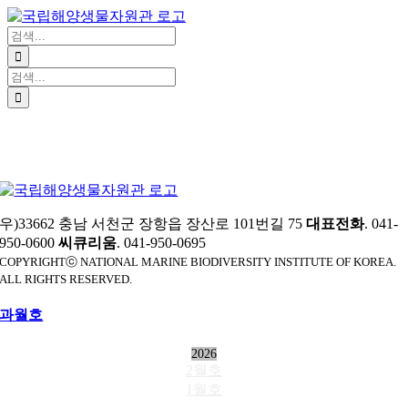
Website
콘
텐
검
츠
색:
로
검
건
색:
너
뛰
기
우)33662 충남 서천군 장항읍 장산로 101번길 75
대표전화
. 041-
950-0600
씨큐리움
. 041-950-0695
COPYRIGHTⓒ NATIONAL MARINE BIODIVERSITY INSTITUTE OF KOREA.
ALL RIGHTS RESERVED.
과월호
2026
2월호
1월호