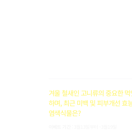
EVENT
겨울 철새인 고니류의 중요한 
하며, 최근 미백 및 피부개선 효
염색식물은?
이베트 기간
: 3월13일부터 -3월19일