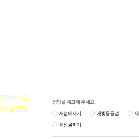
먹잇감이기도
정답을 체크해 주세요.
능이 발견된
새섬매자기
새빛둥둥섬
세
새섬골짜기