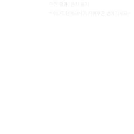
당첨 결과
: 문자 통지
*이벤트 참여하시고
커피쿠폰
받아가세요~