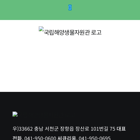
콘
Website
텐
츠
로
건
너
뛰
기
우)33662 충남 서천군 장항읍 장산로 101번길 75
대표
전화
. 041-950-0600
씨큐리움
. 041-950-0695