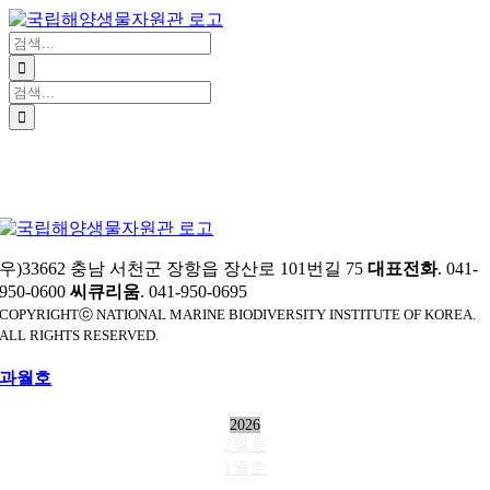
Website
콘
텐
검
츠
색:
로
검
건
색:
너
뛰
기
우)33662 충남 서천군 장항읍 장산로 101번길 75
대표전화
. 041-
950-0600
씨큐리움
. 041-950-0695
COPYRIGHTⓒ NATIONAL MARINE BIODIVERSITY INSTITUTE OF KOREA.
ALL RIGHTS RESERVED.
과월호
2026
2월호
1월호