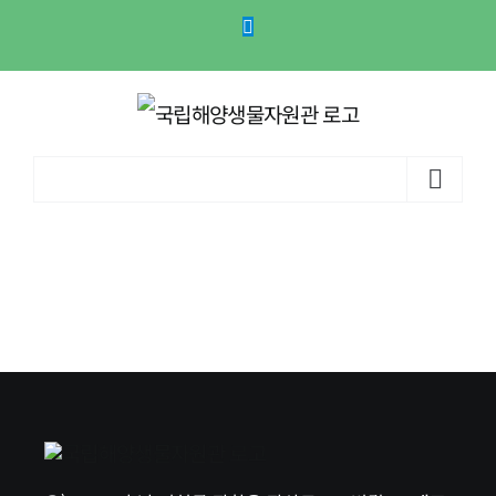
콘
Website
텐
츠
로
건
바로 가기...
너
뛰
기