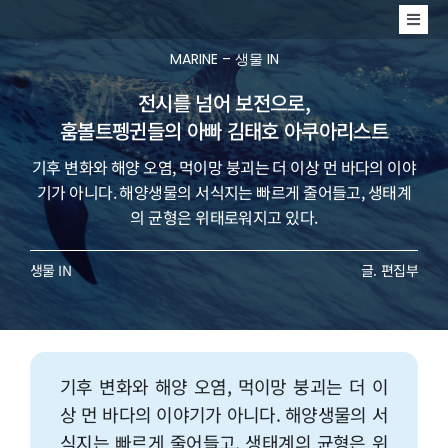
콘
Togg
텐
Navig
MARINE
MARINE – 생물 IN
츠
전시를 넘어 보전으로,
MABIK
로
훔볼트펭귄들의 아빠 김태호 아쿠아리스트
EVENT
건
기후 변화와 해양 오염, 먹이망 붕괴는 더 이상 먼 바다의 이야
기가 아니다. 해양생물의 서식지는 빠르게 줄어들고, 생태계
너
의 균형은 위태로워지고 있다.
뛰
생물 IN
글. 편집부
기
기후 변화와 해양 오염, 먹이망 붕괴는 더 이
상 먼 바다의 이야기가 아니다. 해양생물의 서
식지는 빠르게 줄어들고, 생태계의 균형은 위