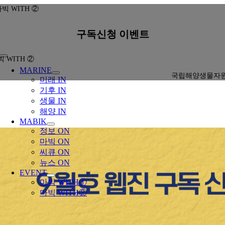
콘
마빅 WITH ②
텐
츠
구독신청 이벤트
로
건
Toggle
빅 WITH ②
너
Navigation
MARINE
뛰
국립해양생물자
미래 IN
기
기후 IN
생물 IN
해양 IN
MABIK
정보 ON
마빅 ON
씨큐 ON
뉴스 ON
EVENT
마빅 WITH①
마빅 WITH②