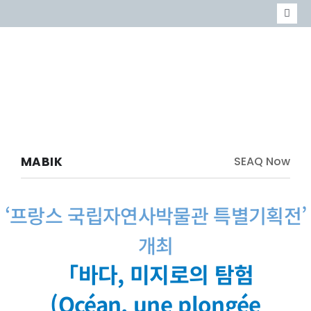
콘
Togg
텐
Navi
MARINE
츠
MABIK
로
EVENT
건
너
MABIK
SEAQ Now
뛰
기
‘프랑스 국립자연사박물관 특별기획전’
개최
「바다, 미지로의 탐험
(Océan, une plongée