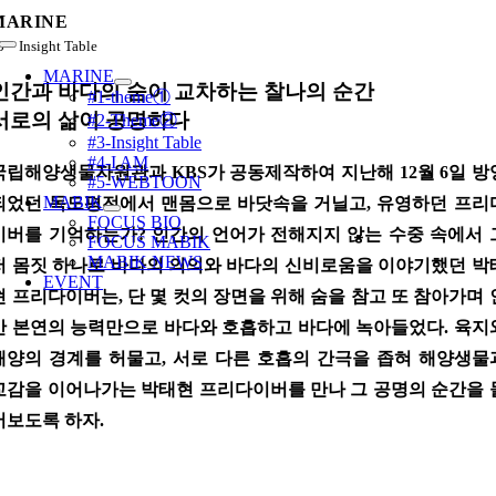
콘
MARINE
텐
3 – Insight Table
Toggle
츠
Navigation
MARINE
로
인간과 바다의 숨이 교차하는 찰나의 순간
#1-theme①
건
서로의 삶이 공명하다
#2-Theme②
너
#3-Insight Table
뛰
#4-I AM
국립해양생물자원관과 KBS가 공동제작하여 지난해 12월 6일 방
기
#5-WEBTOON
MABIK
되었던 독도평전에서 맨몸으로 바닷속을 거닐고, 유영하던 프리
FOCUS BIO
이버를 기억하는가? 인간의 언어가 전해지지 않는 수중 속에서 
FOCUS MABIK
MABIK NEWS
저 몸짓 하나로 바다의 의의와 바다의 신비로움을 이야기했던 박
EVENT
현 프리다이버는, 단 몇 컷의 장면을 위해 숨을 참고 또 참아가며 
간 본연의 능력만으로 바다와 호흡하고 바다에 녹아들었다. 육지
해양의 경계를 허물고, 서로 다른 호흡의 간극을 좁혀 해양생물
교감을 이어나가는 박태현 프리다이버를 만나 그 공명의 순간을 
어보도록 하자.