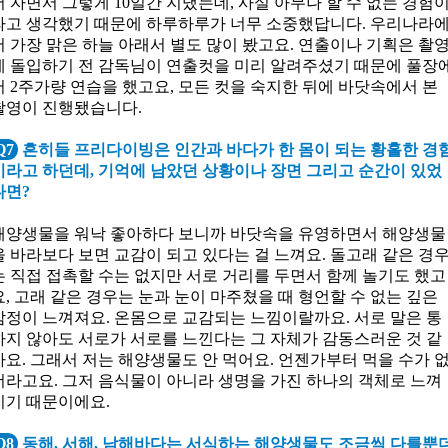
서 자면서 그렇게 10일간 지냈는데, 사실 아무나 할 수 없는 경험
라고 생각했기 때문에 하루하루가 너무 소중했답니다. 우리나라
서 가장 맑은 하늘 아래서 별도 많이 봤고요. 연출이나 기획은 촬
에 돌입하기 전 감독님이 연출컷을 미리 알려주셨기 때문에 풀장
서 2주가량 연습을 했고요, 모든 컷을 숙지한 뒤에 바닷속에서 본
촬영이 진행됐습니다.
Q7
흔히들 프리다이빙은 인간과 바다가 한 몸이 되는 황홀한 경
이라고 하던데, 기억에 남았던 상황이나 장면 그리고 순간이 있었
다면?
해양생물을 워낙 좋아하다 보니까 바닷속을 유영하면서 해양생물
을 바라보다 보면 교감이 되고 있다는 걸 느껴요. 돌고래 같은 경
는 직접 접촉할 수는 없지만 서로 거리를 두면서 함께 놀기도 했고
요, 고래 같은 경우는 눈과 눈이 마주쳤을 때 형언할 수 없는 깊은
감정이 느껴져요. 온몸으로 교감되는 느낌이랄까요. 서로 말은 통
하지 않아도 서로가 서로를 느낀다는 그 자체가 감동스러운 것 같
아요. 그래서 저는 해양생물도 안 먹어요. 언젠가부터 먹을 수가 
더라고요. 그저 음식물이 아니라 생명을 가진 하나의 객체로 느껴
지기 때문이에요.
Q8
동해, 서해, 남해바다는 서식하는 해양생물도 조금씩 다를뿐