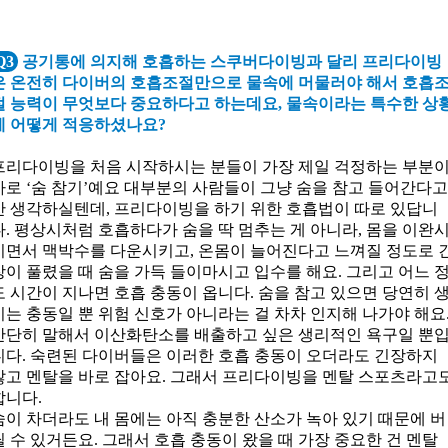
Q3
공기통에 의지해 호흡하는 스쿠버다이빙과 달리 프리다이빙
은 온전히 다이버의 호흡조절만으로 물속에 머물러야 해서 호흡
절 능력이 무엇보다 중요하다고 하는데요, 물속이라는 특수한 상
에 어떻게 적응하셨나요?
프리다이빙을 처음 시작하시는 분들이 가장 제일 걱정하는 부분
바로 ‘숨 참기’예요 대부분의 사람들이 그냥 숨을 참고 들어간다
만 생각하실텐데, 프리다이빙을 하기 위한 호흡법이 따로 있답니
다. 평상시처럼 호흡하다가 숨을 딱 멈추는 게 아니라, 몸을 이완
키면서 맥박수를 다운시키고, 온몸이 늘어진다고 느껴질 정도로 
장이 풀렸을 때 숨을 가득 들이마시고 입수를 해요. 그리고 어느 
도 시간이 지나면 호흡 충동이 옵니다. 숨을 참고 있으면 당연히 
기는 충동일 뿐 위험 신호가 아니라는 걸 차차 인지해 나가야 해요
간단히 말해서 이산화탄소를 배출하고 싶은 생리적인 욕구일 뿐
니다. 숙련된 다이버들은 이러한 호흡 충동이 오더라도 긴장하지
않고 멘탈을 바로 잡아요. 그래서 프리다이빙을 멘탈 스포츠라고
합니다.
숨이 차더라도 내 몸에는 아직 충분한 산소가 녹아 있기 때문에 버
틸 수 있거든요. 그래서 호흡 충동이 왔을 때 가장 중요한 건 멘탈