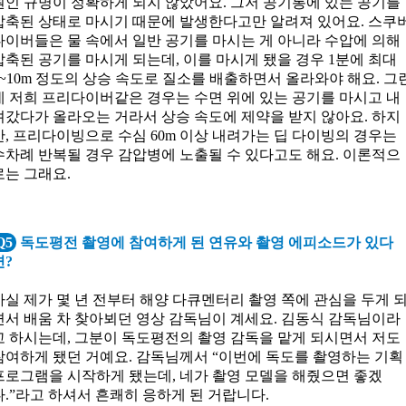
원인 규명이 정확하게 되지 않았어요. 그저 공기통에 있는 공기를
압축된 상태로 마시기 때문에 발생한다고만 알려져 있어요. 스쿠
다이버들은 물 속에서 일반 공기를 마시는 게 아니라 수압에 의해
압축된 공기를 마시게 되는데, 이를 마시게 됐을 경우 1분에 최대
9~10m 정도의 상승 속도로 질소를 배출하면서 올라와야 해요. 그
데 저희 프리다이버같은 경우는 수면 위에 있는 공기를 마시고 내
려갔다가 올라오는 거라서 상승 속도에 제약을 받지 않아요. 하지
만, 프리다이빙으로 수심 60m 이상 내려가는 딥 다이빙의 경우는
수차례 반복될 경우 감압병에 노출될 수 있다고도 해요. 이론적으
로는 그래요.
Q5
독도평전 촬영에 참여하게 된 연유와 촬영 에피소드가 있다
면?
사실 제가 몇 년 전부터 해양 다큐멘터리 촬영 쪽에 관심을 두게 
면서 배움 차 찾아뵈던 영상 감독님이 계세요. 김동식 감독님이라
고 하시는데, 그분이 독도평전의 촬영 감독을 맡게 되시면서 저도
참여하게 됐던 거예요. 감독님께서 “이번에 독도를 촬영하는 기획
프로그램을 시작하게 됐는데, 네가 촬영 모델을 해줬으면 좋겠
다.”라고 하셔서 흔쾌히 응하게 된 거랍니다.