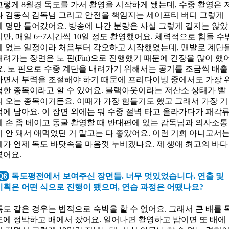
그렇게 8월경 독도를 가서 촬영을 시작하게 됐는데, 수중 촬영은 
와 김동식 감독님 그리고 안전을 책임지는 세이프티 버디 그렇게
세 명만 들어갔어요. 방송에 나간 분량은 사실 그렇게 길지는 않았
지만, 매일 6~7시간씩 10일 정도 촬영했어요. 체력적으로 힘들 수
에 없는 일정이라 처음부터 각오하고 시작했었는데, 맨발로 계단
내려가는 장면은 노 핀(Fin)으로 진행했기 때문에 긴장을 많이 했
요. 노 핀으로 수중 계단을 내려가기 위해서는 공기를 조금씩 배출
하면서 부력을 조절해야 하기 때문에 프리다이빙 중에서도 가장 
험한 종목이라고 할 수 있어요. 블랙아웃이라는 저산소 상태가 빨
리 오는 종목이거든요. 이때가 가장 힘들기도 했고 그래서 가장 기
억에 남아요. 이 장면 외에는 뭐 수중 절벽 타고 올라가다가 패각
에 손 좀 베이고 동굴 촬영할 때 반대편에 있는 감독님과 의사소통
이 안 돼서 애먹었던 거 말고는 다 좋았어요. 이런 기회 아니고서
제가 언제 독도 바닷속을 마음껏 누비겠나요. 제 생애 최고의 바다
였어요.
Q6
독도평전에서 보여주신 장면들. 너무 멋있었습니다. 연출 및
기획은 어떤 식으로 진행이 됐으며, 연습 과정은 어땠나요?
독도 같은 경우는 법적으로 숙박을 할 수 없어요. 그래서 큰 배를 
도에 정박하고 배에서 잤어요. 일어나면 촬영하고 밤이면 또 배에