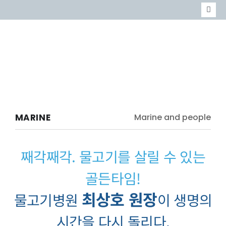
콘
Togg
텐
Navi
MARINE
츠
MABIK
로
이벤트
건
너
MARINE
Marine and people
뛰
기
째각째각. 물고기를 살릴 수 있는
골든타임!
최상호 원장
물고기병원
이 생명의
시간을 다시 돌리다.