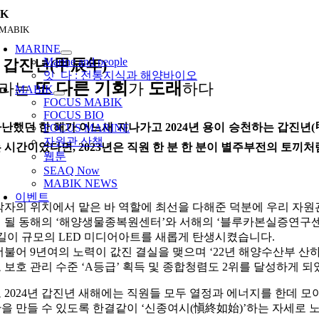
콘
IK
텐
 MABIK
oggle
츠
avigation
MARINE
로
Marine and people
4 갑진년(甲辰年)
건
잇_다 : 전통지식과 해양바이오
또 다른 기회
도래
해라는
너
가
하다
MABIK
뛰
FOCUS MABIK
FOCUS BIO
기
난했던 한 해가 어느새 지나가고 2024년 용이 승천하는 갑진년(
FOCUS MARINE
자원관 산책
 시간이었다면, 2023년은 직원 한 분 한 분이 별주부전의 토끼
웹툰
SEAQ Now
MABIK NEWS
이벤트
각자의 위치에서 맡은 바 역할에 최선을 다해준 덕분에 우리 자원
 될 동해의 ‘해양생물종복원센터’와 서해의 ‘블루카본실증연구센터
m 길이 규모의 LED 미디어아트를 새롭게 탄생시켰습니다.
더불어 9년여의 노력이 값진 결실을 맺으며 ‘22년 해양수산부 산하 
 보호 관리 수준 ‘A등급’ 획득 및 종합청렴도 2위를 달성하게 되
 2024년 갑진년 새해에는 직원들 모두 열정과 에너지를 한데 모
을 만들 수 있도록 한결같이 ‘신종여시(愼終如始)’하는 자세로 