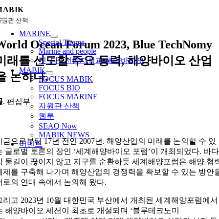
콘
MABIK
텐
자원관 산책
Toggle
츠
Navigation
MARINE
로
World Ocean Forum 2023, Blue TechNomy
Special Theme
건
Marine and people
미래를 선도할 주요 동력, 해양바이오 산업
너
잇_다 : 전통지식과 해양바이오
뛰
MABIK
을 논하다.
FOCUS MABIK
기
FOCUS BIO
FOCUS MARINE
글
. 편집부
자원관 산책
웹툰
SEAQ Now
MABIK NEWS
지금으로부터 17년 전인 2007년. 해양산업의 미래를 논의할 수 있
이벤트
는 글로벌 토론의 장인 ‘세계해양바이오 포럼’이 개최되었다. 바
의 물길이 끊이지 않고 지구를 순환하듯 세계해양포럼은 해양 협
체제를 구축해 나가며 해양산업의 경쟁력을 확보할 수 있는 방안
서로의 연대 속에서 논의해 왔다.
그리고 2023년 10월 대한민국 부산에서 개최된 세계해양포럼에서
는 해양바이오 세션이 최초로 개설되며 ‘블루테크노미