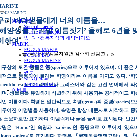
콘
MARINE
텐
OCUS MARINE
Toggle
츠
우리 바다생물에게 너의 이름을…
Navigation
MARINE
로
Special Theme
‘해양생물 우리말 이름짓기’ 올해로 6년을 
건
Marine and people
너
잇_다 : 전통지식과 해양바이오
이하여
뛰
MABIK
FOCUS MABIK
기
글
. 국립해양생물자원관 김주희 선임연구원
FOCUS BIO
FOCUS MARINE
자원관 산책
지구상의 모든 생물은 종(species)으로 이루어져 있으며, 이 종은 
웹툰
계적으로 통용되어 불리는 학명이라는 이름을 가지고 있다. ‘학
SEAQ Now
MABIK NEWS
(scientific name)’은 라틴어나 그리스어와 같은 고전 언어에서 파
이벤트
되며, 생물종을 유일하게 식별하기 위해 사용되는 공식적이고 학
적인 이름이다. 학명은 일반적으로 속명(genus)과 종명(species)으
이루어진 이명법을 사용하며, 속명은 항상 대문자로 시작하고 종
은 소문자로만 표기하며 이탤릭체나 굵은 글씨로 표시된다. 인간
학명은 ‘Homo’인 속명과 ‘sapiens’인 종명으로 이루어져 있으며
‘Homo sapiens’로 표기된다. 학명은 『국제동물명명규약』 및 『