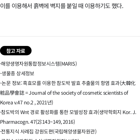
이를 이용해서 흙벽에 벽지를 붙일 때 이용하기도 했다.
참고 자료
·해양생명자원통합정보시스템(MARIS)
-생물종 상세정보
-논문 정보: 흑효모를 이용한 참도박 발효 추출물의 항염 효과(大韓化
粧品學會誌 = Journal of the society of cosmetic scientists of
Korea v.47 no.2 , 2021년)
·참도박의 Wnt 경로 활성화를 통한 모발성장 효과(생약학회지 Kor. J.
Pharmacogn. 47(2):143~149, 2016)
·전통지식 사례집 강원도편(국립해양생물자원관)