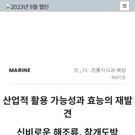
콘
Togg
텐
Navi
MARINE
츠
MABIK
로
이벤트
건
너
MARINE
잇_다 : 전통지식과 해양
뛰
바이오
기
산업적 활용 가능성과 효능의 재발
견
신비로운 해조류, 참개도박