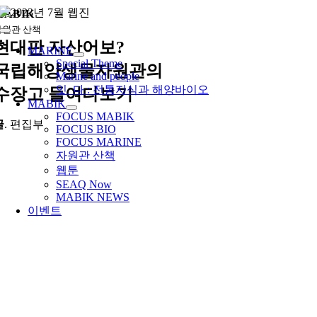
콘
MABIK
텐
자원관 산책
Toggle
츠
현대판 자산어보?
Navigation
MARINE
로
Special Theme
국립해양생물자원관의
건
Marine and people
너
잇_다 : 전통지식과 해양바이오
수장고 들여다보기
뛰
MABIK
기
FOCUS MABIK
글
. 편집부
FOCUS BIO
FOCUS MARINE
자원관 산책
웹툰
SEAQ Now
MABIK NEWS
이벤트