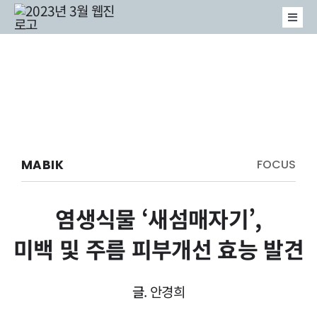
콘
Togg
텐
Navi
MARINE
츠
MABIK
로
이벤트
건
너
MABIK
FOCUS
뛰
기
염생식물 ‘새섬매자기’,
미백 및 주름 피부개선 효능 발견
글
. 안경희